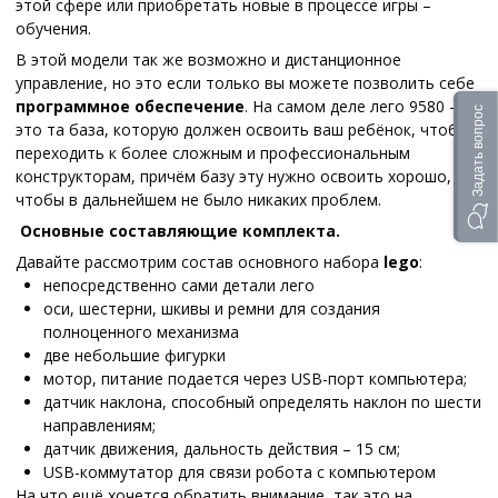
этой сфере или приобретать новые в процессе игры –
обучения.
В этой модели так же возможно и дистанционное
управление, но это если только вы можете позволить себе
программное обеспечение
. На самом деле лего 9580 –
Задать вопрос
это та база, которую должен освоить ваш ребёнок, чтобы
переходить к более сложным и профессиональным
конструкторам, причём базу эту нужно освоить хорошо,
чтобы в дальнейшем не было никаких проблем.
Основные составляющие комплекта.
Давайте рассмотрим состав основного набора
lego
:
непосредственно сами детали лего
оси, шестерни, шкивы и ремни для создания
полноценного механизма
две небольшие фигурки
мотор, питание подается через USB-порт компьютера;
датчик наклона, способный определять наклон по шести
направлениям;
датчик движения, дальность действия – 15 см;
USB-коммутатор для связи робота с компьютером
На что ещё хочется обратить внимание, так это на