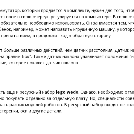
мутатор, который продается в комплекте, нужен для того, что
оторое в свою очередь регулируется на компьютере. В свою о
я обязательно необходимо использовать. Он занимается тем, чт
бенок, например, может направить игрушечную машину, у которой
 препятствием, а продолжит ход в обратную сторону.
ет больше различных действий, чем датчик расстояния. Датчик н
"на правый бок". Также датчик наклона улавливает положения "н
ие, которое покажет датчик наклона.
сть еще и ресурсный набор
lego
wedo
. Однако, необходимо отм
о покупать отдельно за отдельную плату. Но, специалисты сов
рать разных моделей роботов. В ресурсный набор входят не то
теренки, оси и другие детали.