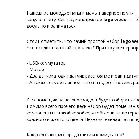
Нынешние молодые папы и мамы наверное помнят, чт
кануло в лету. Сейчас, конструктор
lego wedo
- это
досуг, но и заниматься.
Стоит отметить, что самый простой набор
lego w
Что входит в данный комплект? При покупке перво
- USB-коммутатор
- Мотор
- Два датчика: один датчик расстояние и один датч
- А также, самое главное - сто пятьдесят восемь р
С их помощью ваше юное чадо и будет собирать св
Помимо всего прочего весь набор будет помещен в 
компоненты в такой коробке, чтобы они не потерял
красного и желтого цвета. Незначительная часть l
Как работают мотор, датчики и коммутатор?