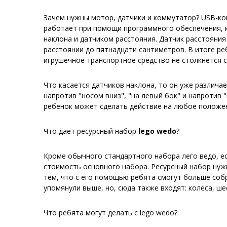
Зачем нужны мотор, датчики и коммутатор? USB-ком
работает при помощи программного обеспечения, к
наклона и датчиком расстояния. Датчик расстояни
расстоянии до пятнадцати сантиметров. В итоге ре
игрушечное транспортное средство не столкнется с
Что касается датчиков наклона, то он уже различа
напротив "носом вниз", "на левый бок" и напротив 
ребенок может сделать действие на любое положен
Что дает ресурсный набор
lego wedo
?
Кроме обычного стандартного набора лего ведо, е
стоимость основного набора. Ресурсный набор нужн
тем, что с его помощью ребята смогут больше соб
упомянули выше, но, сюда также входят: колеса, шес
Что ребята могут делать с lego wedo?