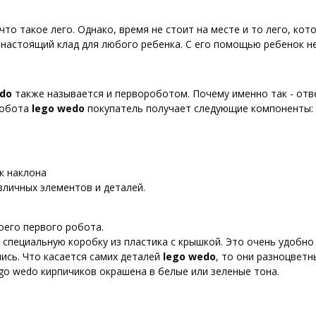
о такое лего. Однако, время не стоит на месте и то лего, кот
 настоящий клад для любого ребенка. С его помощью ребенок н
edo
также называется и первороботом. Почему именно так - ответ
робота
lego wed
o
покупатель получает следующие компоненты:
ик наклона
азличных элементов и деталей.
оего первого робота.
специальную коробку из пластика с крышкой. Это очень удобно 
ись. Что касается самих деталей
lego wedo
, то они разноцветн
ego wedo кирпичиков окрашена в белые или зеленые тона.