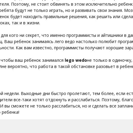
ителя. Поэтому, не стоит обвинять в этом исключительно ребенк
ребята будут не только играть, но и развивать свои знания. Мо
енок будет находить правильные решения, как решить или сделат
ках, так и в жизни.
 для кого ни секрет, что именно программисты и айтишники в 
иц. Ваш ребенок занимаясь лего ведо настолько полюбит прогр
льности. Как вам известно, программисты получают хорошие зар
, чтобы ваш ребенок занимался
lego
wedo
не только в одиночку,
не вероятно, что работа в такой обстановке разовьет в ребен
й недели. Выходные дни быстро пролетают, тем более, если ес
дители все-таки хотят отдохнуть и расслабиться. Поэтому, бла
. И вы сможете не только расслабиться, но и сделать все запла
 ребенка!