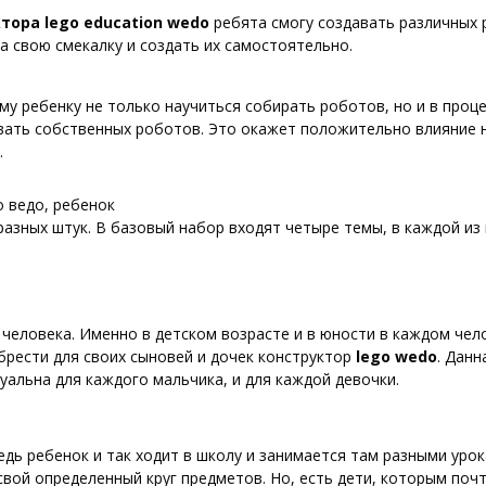
тора lego education wedo
ребята смогу создавать различных
а свою смекалку и создать их самостоятельно.
 ребенку не только научиться собирать роботов, но и в проце
вать собственных роботов. Это окажет положительно влияние н
.
о ведо, ребенок
азных штук. В базовый набор входят четыре темы, в каждой из
 человека. Именно в детском возрасте и в юности в каждом чел
рести для своих сыновей и дочек конструктор
lego
wedo
. Данн
туальна для каждого мальчика, и для каждой девочки.
едь ребенок и так ходит в школу и занимается там разными уро
свой определенный круг предметов. Но, есть дети, которым поч