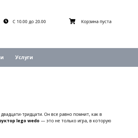
С 10.00 до 20.00
Корзина пуста
ьи
Услуги
двадцати-тридцати
. Он все равно помнит, как в
руктор
lego
wedo
— это не только игра, в которую