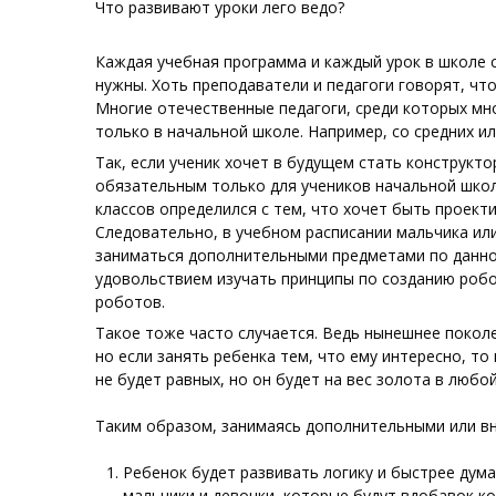
Что развивают уроки лего
ведо
?
Каждая учебная программа и каждый урок в школе с
нужны. Хоть преподаватели и педагоги говорят, что
Многие отечественные педагоги, среди которых мн
только в начальной школе. Например, со средних и
Так, если ученик хочет в будущем стать конструкт
обязательным только для учеников начальной школы
классов определился с тем, что хочет быть проек
Следовательно, в учебном расписании мальчика ил
заниматься дополнительными предметами по данной
удовольствием изучать принципы по созданию робо
роботов.
Такое тоже часто случается. Ведь нынешнее поколе
но если занять ребенка тем, что ему интересно, то
не
будет равных, но он будет на вес золота в любо
Таким образом, занимаясь дополнительными или в
Ребенок будет развивать логику и быстрее дума
мальчики и девочки, которые будут вдобавок к