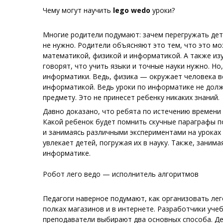
Чему могут научить
lego
wedo
уроки?
Многие родители подумают: зачем перегружать дет
не нужно. Родители объясняют это тем, что это мо
математикой, физикой и информатикой. А также из
говорят, что учить языки и точные науки нужно. Н
информатики. Ведь, физика — окружает человека ве
информатикой. Ведь уроки по информатике не долж
предмету. Это не принесет ребенку никаких знаний.
Давно доказано, что ребята по истечению времени
Какой ребенок будет помнить скучные параграфы по
и занимаясь различными экспериментами на уроках 
увлекает детей, погружая их в науку. Также, занима
информатике.
Робот лего
ведо
— исполнитель алгоритмов
Педагоги наверное подумают, как организовать лег
полках магазинов и в интернете. Разработчики уче
преподаватели выбирают два основных способа. Дел