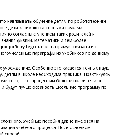
что навязывать обучение детям по робототехнике
учше дети занимаются точными науками:
тично согласны с мнением таких родителей и
а знания физики, математики и тем более
ервороботу
lego
также напрямую связаны и с
многочисленные параграфы из учебников по данному
 учреждениях. Особенно это касается точных наук.
у, детям в школе необходима практика. Практикуясь
оме того, этот процесс им больше нравится и он
и и будут лучше осваивать школьную программу по
о сложного. Учебные пособия давно имеются на
низации учебного процесса. Но, в основном
ый способ.