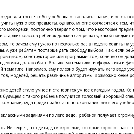
оздан для того, чтобы у ребенка оставались знания, и он стано
 учить нужно все предметы, однако, многие согласятся с тем, 
ого молодежи, постоянно твердят о том, что некоторые предме
ли старших классов ребенок должен сам решать, какой предмет е
ором, то зачем ему нужно по несколько раз в неделю ходить на 
. А уже ребятам постарше дать свободу выбора. Так, если ребе
тировщиком, конструктором или программистом, конечно он дол
и девочки должно быть больше математики, информатики и физи
 тематике. Например, ему полезно будет изучать лего
ведо
уро
тов, моделей, решать различные алгоритмы. Возможно юные ро
ние детей стало умнее и становится
умнее
с каждым годом. Кон
 в будущем с такого ребенка получится толковый и хороший спе
й компании, куда придет работать по окончанию высшего учебно
неклассными заданиями по лего
ведо,
ребенок получает огромну
ть. Не секрет, что дети, да и взрослые, которые хорошо знают 
о всему заниматься робототехникой, решением алгоритмических