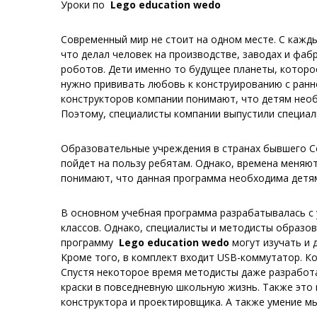
Уроки по
Lego
education
wedo
Современный мир не стоит на одном месте. С кажд
что делал человек на производстве, заводах и фа
роботов. Дети именно то будущее планеты, которо
нужно прививать любовь к конструированию с ранне
конструкторов компании понимают, что детям необ
Поэтому, специалисты компании выпустили специа
Образовательные учреждения в странах бывшего Со
пойдет на пользу ребятам. Однако, времена меняют
понимают, что данная программа необходима детям
В основном учебная программа разрабатывалась с у
классов. Однако, специалисты и методисты образов
программу
Lego
education
wedo
могут изучать и 
Кроме того, в комплект входит
USB-коммутатор
. К
Спустя некоторое время методисты даже разработ
краски в повседневную школьную жизнь. Также это 
конструктора и проектировщика. А также умение м