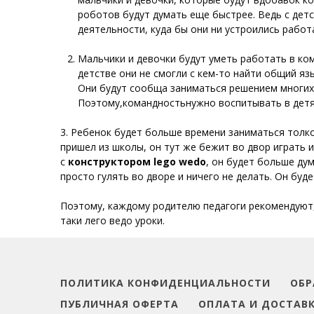
роботов будут думать еще быстрее. Ведь с дет
деятельности, куда бы они ни устроились работ
Мальчики и девочки будут уметь работать в ком
детстве они не смогли с кем-то найти общий яз
Они будут сообща заниматься решением многих 
Поэтому,
командность
нужно воспитывать в детях
3. Ребенок будет больше времени заниматься толк
пришел из школы, он тут же бежит во двор играть и
c
конструктором
lego
wedo
, он будет больше ду
просто гулять во дворе и ничего не делать. Он бу
Поэтому, каждому родителю педагоги рекомендуют,
таки
лего
ведо
уроки.
ПОЛИТИКА КОНФИДЕНЦИАЛЬНОСТИ
ОБР
ПУБЛИЧНАЯ ОФЕРТА
ОПЛАТА И ДОСТАВ