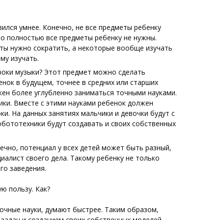
вился умнее. Конечно, не все предметы ребенку
что полностью все предметы ребенку не нужны.
ты нужно сократить, а некоторые вообще изучать
му изучать.
уроки музыки? Этот предмет можно сделать
нок в будущем, точнее в средних или старших
жен более углубленно заниматься точными науками.
ки. Вместе с этими науками ребенок должен
ки. На данных занятиях мальчики и девочки будут с
бототехники будут создавать и своих собственных
ечно, потенциал у всех детей может быть разный,
циалист своего дела. Такому ребенку
не только
го заведения.
ю пользу. Как?
точные науки, думают быстрее. Таким образом,
 задач и созданием своих собственных моделей