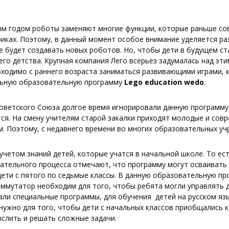
ым годом роботы заменяют многие функции, которые раньше со
бриках. Поэтому, в данный момент особое внимание уделяется р
е будет создавать новых роботов. Но, чтобы дети в будущем с
го детства. Крупная компания Лего всерьез задумалась над эти
ходимо с раннего возраста заниматься развивающими играми, 
льную образовательную программу
Lego
education
wedo
.
ветского Союза долгое время игнорировали данную программу.
ся. На смену учителям старой закалки приходят молодые и сов
. Поэтому, с недавнего времени во многих образовательных учр
четом знаний детей, которые учатся в начальной школе. То ест
ательного процесса отмечают, что программу могут осваивать и
дети с пятого по седьмые классы. В данную образовательную пр
оммутатор необходим для того, чтобы ребята могли управлять 
али специальные программы, для обучения
детей на русском яз
нужно для того, чтобы дети с начальных классов приобщались к
ыслить и решать сложные задачи.