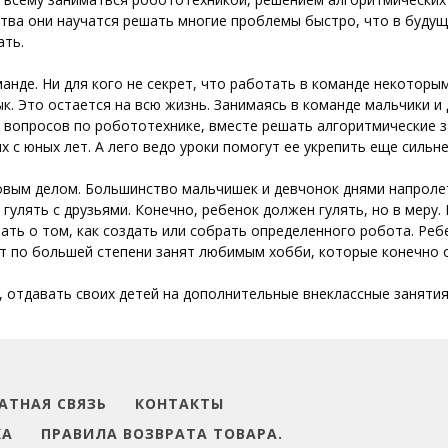
ства они научатся решать многие проблемы быстро, что в будущ
ать.
анде. Ни для кого не секрет, что работать в команде некоторы
ык. Это остается на всю жизнь. Занимаясь в команде мальчики 
вопросов по робототехнике, вместе решать алгоритмические з
 с юных лет. А лего
ведо
уроки помогут ее укрепить еще сильне
овым делом. Большинство мальчишек и девчонок днями напролет
 гулять с друзьями. Конечно, ребенок должен гулять, но в меру.
мать о том, как создать или собрать определенного робота. Реб
дет по большей степени занят любимым хобби, которые конечно
 отдавать своих детей на дополнительные внеклассные занятия.
АТНАЯ СВЯЗЬ
КОНТАКТЫ
КА
ПРАВИЛА ВОЗВРАТА ТОВАРА.