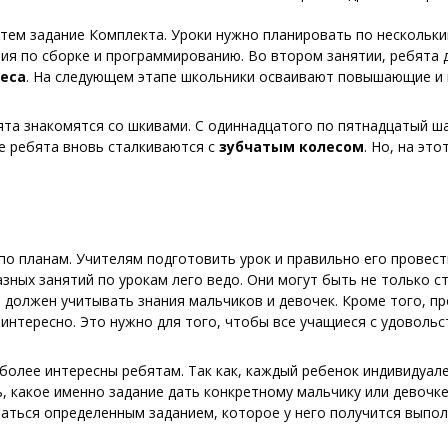
тем задание Комплекта. Уроки нужно планировать по нескольким
ния по сборке и программированию. Во втором занятии, ребята 
еса
. На следующем этапе школьники осваивают повышающие и 
ята знакомятся со шкивами. С одиннадцатого по пятнадцатый ш
пе ребята вновь сталкиваются с
зубчатым колесом
. Но, на эт
по планам. Учителям подготовить урок и правильно его провес
зных занятий по урокам лего
ведо
. Они могут быть не только с
 должен учитывать знания мальчиков и девочек. Кроме того, п
нтересно. Это нужно для того, чтобы все учащиеся с удовольс
более интересны ребятам. Так как, каждый ребенок индивидуал
 какое именно задание дать конкретному мальчику или девочке.
маться определенным заданием, которое у него получится выпол