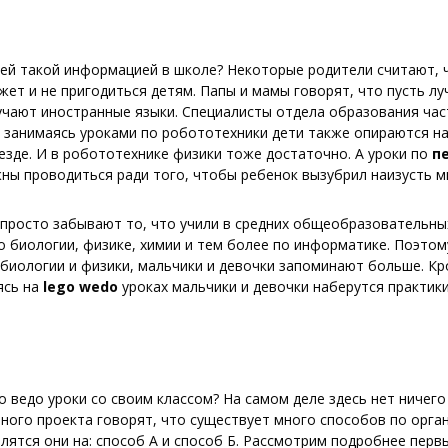
ей такой информацией в школе? Некоторые родители считают, 
жет и не пригодиться детям. Папы и мамы говорят, что пусть л
учают иностранные языки. Специалисты отдела образования час
о, занимаясь уроками по робототехники дети также опираются н
зде. И в робототехнике физики тоже достаточно. А уроки по
п
ны проводиться ради того, чтобы ребенок вызубрил наизусть 
 просто забывают то, что учили в средних общеобразовательных
 биологии, физике, химии и тем более по информатике. Поэтом
биологии и физики, мальчики и девочки запоминают больше. Кр
ясь на
lego
wedo
уроках мальчики и девочки наберутся практик
о
ведо
уроки со своим классом? На самом деле здесь нет ничег
бного проекта говорят, что существует много способов по орга
ятся они на: способ А и способ Б. Рассмотрим подробнее перв